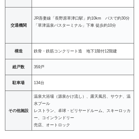
JR吾妻線「長野原草津口駅」約10km バスで約30分
交通機関
「草津温泉バスターミナル」下車 徒歩約10分
構造
鉄骨・鉄筋コンクリート造 地下1階付12階建
総戸数
359戸
駐車場
134台
温泉大浴場（源泉かけ流し）、露天風呂、サウナ、温
水プール
その他施設
レストラン、卓球・ビリヤードルーム、スキーロッカ
ー、コインランドリー
売店、オートロック