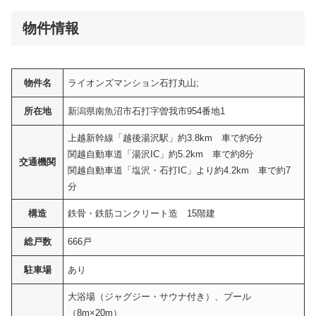
物件情報
物件名
ライオンズマンション石打丸山;
所在地
新潟県南魚沼市石打字曽我市954番地1
上越新幹線「越後湯沢駅」約3.8km 車で約6分
関越自動車道「湯沢IC」約5.2km 車で約8分
交通機関
関越自動車道「塩沢・石打IC」より約4.2km 車で約7
分
構造
鉄骨・鉄筋コンクリート造 15階建
総戸数
666戸
駐車場
あり
大浴場（ジャグジー・サウナ付き）、プール
（8m×20m）