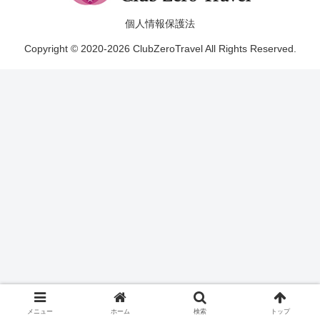
個人情報保護法
Copyright © 2020-2026 ClubZeroTravel All Rights Reserved.
メニュー
ホーム
検索
トップ